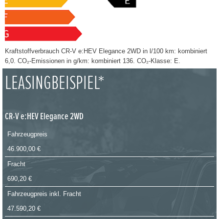
Kraftstoffverbrauch CR-V e:HEV Elegance 2WD in l/100 km: kombiniert
6,0. CO₂-Emissionen in g/km: kombiniert 136. CO₂-Klasse: E.
LEASINGBEISPIEL*
CR-V e:HEV Elegance 2WD
Fahrzeugpreis
46.900,00 €
Fracht
690,20 €
Fahrzeugpreis inkl. Fracht
47.590,20 €