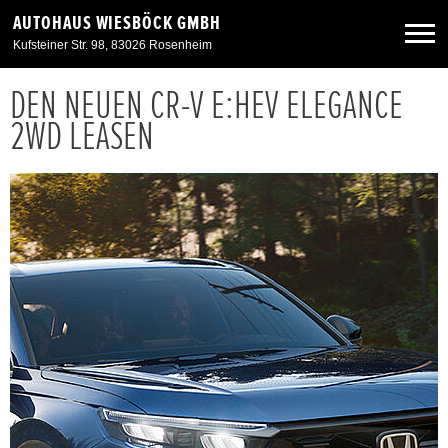
AUTOHAUS WIESBÖCK GMBH
Kufsteiner Str. 98, 83026 Rosenheim
DEN NEUEN CR-V E:HEV ELEGANCE
Neuwagen
2WD LEASEN
Gebrauchtwagen
Angebote
Service & Zubehör
Unser Autohaus