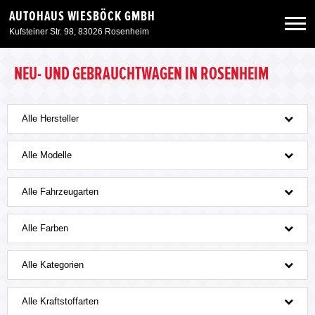
AUTOHAUS WIESBÖCK GMBH
Kufsteiner Str. 98, 83026 Rosenheim
Neuwagen
NEU- UND GEBRAUCHTWAGEN IN ROSENHEIM
Gebrauchtwagen
Alle Hersteller
Angebote
Alle Modelle
Alle Fahrzeugarten
Service & Zubehör
Alle Farben
Unser Autohaus
Alle Kategorien
Alle Kraftstoffarten