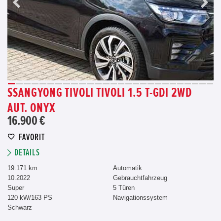
SSANGYONG TIVOLI TIVOLI 1.5 T-GDI 2WD
AUT. ONYX
16.900 €
FAVORIT
DETAILS
19.171 km
Automatik
10.2022
Gebrauchtfahrzeug
Super
5 Türen
120 kW/163 PS
Navigationssystem
Schwarz