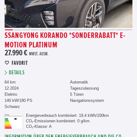
SSANGYONG KORANDO *SONDERRABATT* E-
MOTION PLATINUM
27.990 €
MWST. AUSW.
FAVORIT
DETAILS
64 km
Automatik
12.2024
Tageszulassung
Elektro
5 Türen
140 kW/190 PS
Navigationssystem
Schwarz
Energieverbrauch kombiniert: 19,4 kWh/100km
CO₂-Emissionen kombiniert: 0 g/km
CO₂-Klasse: A
INFORMATION ÜBER DEN ENERGIEVERBRAUCH UND DIE CO₂-